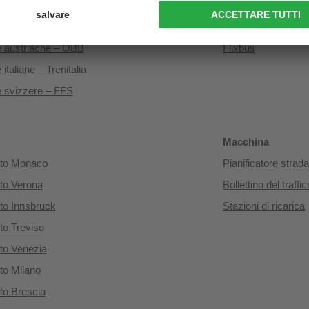
Pullman
e tedesche – DB
Servizio pullman Al
e austriache – ÖBB
Flixbus
 italiane – Trenitalia
e svizzere – FFS
Macchina
rto Monaco
Pianificatore strada
to Verona
Bollettino del traffic
to Innsbruck
Stazioni di ricarica
to Treviso
to Venezia
to Milano
to Brescia