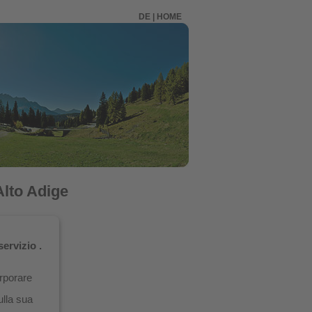
DE
|
HOME
Alto Adige
ervizio .
orporare
ulla sua