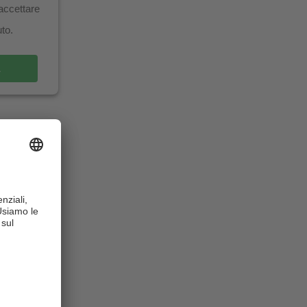
 accettare
uto.
A