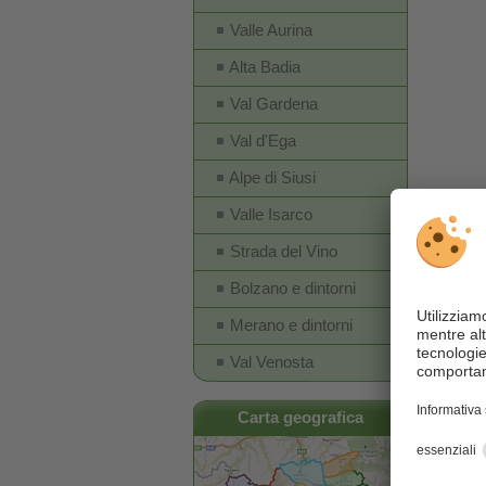
Valle Aurina
Alta Badia
Val Gardena
Val d'Ega
Alpe di Siusi
Valle Isarco
Strada del Vino
Bolzano e dintorni
Merano e dintorni
Val Venosta
Carta geografica
Link ut