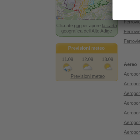
Treno
Ferrovi
Ferrovi
Cliccate
qui
per aprire
la carta
geografica dell'Alto Adige
Ferrovie
Ferrovi
Previsioni meteo
11.08
12.08
13.08
Aereo
Aeropo
Previsioni meteo
Aeropor
Aeropor
Aeropor
Aeropor
Aeropor
Aeropor