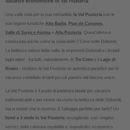
Vacanze economiche in Val Pusteria
Una valle nota per la sua versatilità:
la Val Pusteria
con le
sue regioni turistiche
Alta Badia
,
Plan de Corones
,
Valle di Tures e Aurina
e
Alta Pusteria
. Quest’ultima è
conosciuta anche come la zona delle 3 Cime nelle Dolomiti.
La bellezza natura della valle, le imponenti Dolomiti e i limpidi
laghi alpini - tra tutti, naturalmente, le
Tre Cime
e il
Lago di
Braies
- rendono la Val Pusteria un autentico paradiso per le
vacanze costellato di tanti piccoli paesini dal fascino unico.
La Val Pusteria è il punto di partenza ideale per vacanze
indimenticabili e per vivere da vicino la bellezza delle Dolomiti,
sia in estate che in inverno. E l'alloggio perfetto per farlo? Un
hotel a 3 stelle in Val Pusteria
: accogliente, con i migliori
servizi, dalla calorosa ospitalità e, soprattutto, economico.