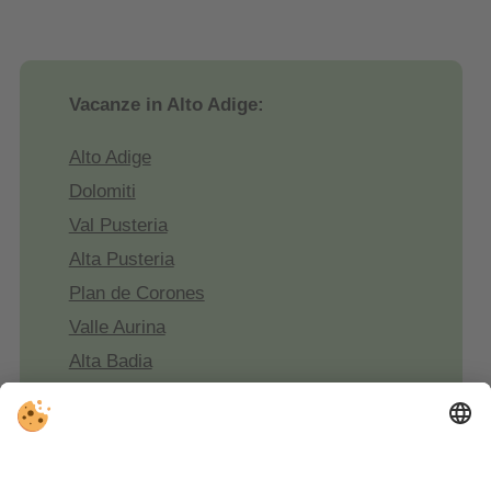
Vacanze in Alto Adige:
Alto Adige
Dolomiti
Val Pusteria
Alta Pusteria
Plan de Corones
Valle Aurina
Alta Badia
Val Gardena
Val d'Ega
Alpe di Siusi