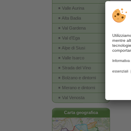
pendii i
Valle Aurina
nella zo
Alta Badia
Lago di 
Val Gardena
La zona 
Val d'Ega
Villaba
Alpe di Siusi
nel cuor
Valle Isarco
presso 
Strada del Vino
Bolzano e dintorni
Merano e dintorni
Val Venosta
Carta geografica