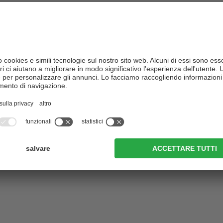
nnevati e le soleggiate piste da sci perfettamente preparate in inverno
na delle 3 Cime Dolomiti, la parte della
Val Pusteria
che può vantare s
Braies.
delle 3 Cime nelle Dolomiti, con i suoi cinque incantevoli paesi di
Ses
ssa e Braies
, è un paradiso per gli sportivi, per gli amanti della cultur
e di tutta questa bellezza, si trovano numerosi hotel a 3 stelle -
accogl
le Tre Cime di Lavaredo dotati di ogni comfort
- che sono ideali p