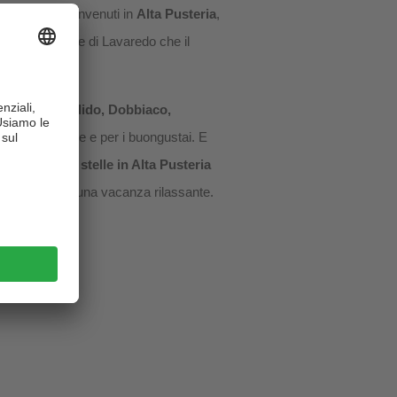
? Sì? Allora benvenuti in
Alta Pusteria
,
ia le Tre Cime di Lavaredo che il
to, San Candido, Dobbiaco,
a, per le famiglie e per i buongustai. E
ienti hotel 3 stelle in Alta Pusteria
er trascorrere una vacanza rilassante.