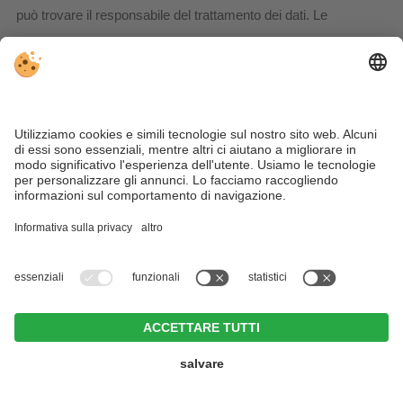
può trovare il responsabile del trattamento dei dati. Le
prestazioni contrattuali convenute avranno luogo
esclusivamente in uno degli Stati membri dell’Unione Europea
oppure in uno Stato facente parte dell'accordo sullo Spazio
Economico Europeo.
Qualsiasi trasferimento parziale o totale del servizio
contrattualizzato in un paese terzo richiede il preventivo
consenso del cliente e può avvenire solo se sono soddisfatte
le condizioni speciali di garanzia e sicurezza dei dati di cui agli
Artt. 44 e seguenti del GDPR (come ad esempio
Commissione sulla risoluzione di appropriatezza, clausole di
protezione dei dati standard dell'UE, codici di condotta
approvati).
Per ulteriori informazioni si prega di contattarci agli indirizzi