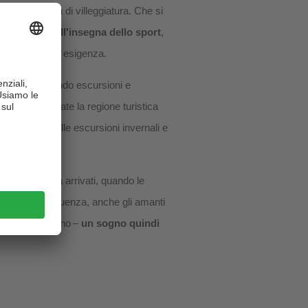
i questa zona di villeggiatura. Che si
lassante o all'insegna dello sport
,
 soddisfano ogni esigenza.
ain bike, facendo escursioni e
aldaro. Esplorate la regione turistica
no o facendo delle escursioni invernali e
Corno.
erete appena arrivati, quando le
ne. Di conseguenza, anche gli amanti
a Strada del Vino –
un sogno quindi