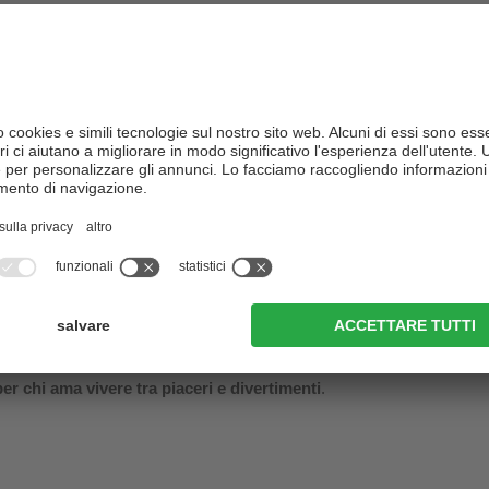
n sud dell'Alto Adige
resterà entusiasta della parte più meridionale d
 una
tranquilla vacanza con la famiglia
, di una
vacanza benessere ri
l e alberghi 3 stelle lungo la Strada del Vino e nel Sud dell’Alto Adige
 godere di una vacanza unica
3 stelle andando in bicicletta e mount
ate tra frutteti in fiore e malghe, nuotando o rilassandovi al Lago di C
n inverno
: praticando lo sci alpino o lo sci di fondo, andando in slitti
acchette di neve attorno al Passo Oclini e nel Parco Naturale Monte 
dige meridionale è altresì noto per i suoi
eccellenti vini
– ve ne accorg
e cantine e i vigneti cattureranno immediatamente la vostra attenzio
 sapranno senza dubbio apprezzare i pregi degli hotel 3 stelle lungo l
er chi ama vivere tra piaceri e divertimenti
.