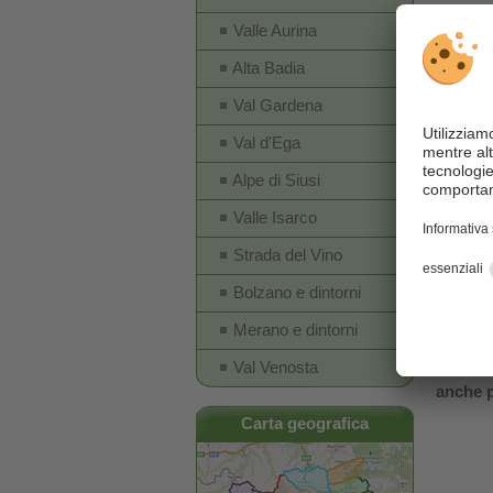
Vino co
Valle Aurina
tratti di
Alta Badia
gli hote
Val Gardena
Potrete
Val d'Ega
passeggi
Alpe di Siusi
anche i
Valle Isarco
con le r
Strada del Vino
L'Alto A
Bolzano e dintorni
numeros
Merano e dintorni
del vino
Val Venosta
anche p
Carta geografica