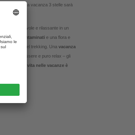
e. Qui, la vostra vacanza 3 stelle sarà
ggiorno piacevole e rilassante in un
alpeggi incontaminati
e una flora e
ella natura e del trekking. Una
vacanza
nonimo di benessere e puro relax – gli
santi.
Così la vita nelle vacanze è