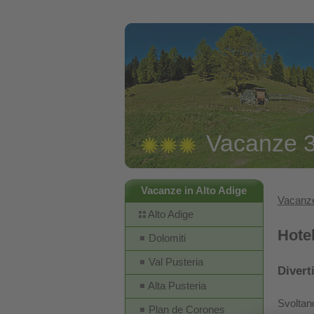
Vacanze 3 
Vacanze in Alto Adige
Vacanze
Alto Adige
Hotel
Dolomiti
Val Pusteria
Divert
Alta Pusteria
Svoltand
Plan de Corones