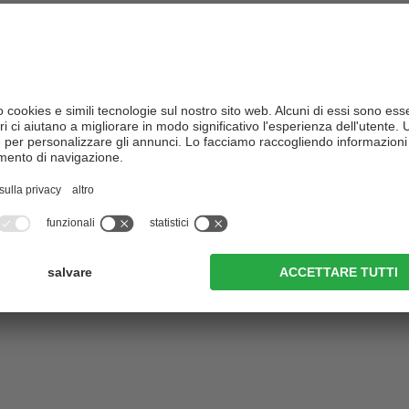
ntale, il vostro soggiorno si trasforma in un'esperienza indimenticabil
re unico.
i hotel e alberghi 3 stelle
dotati di ogni comfort garantiscono un so
e incantato. Con le sue numerose
vette alte più di tremila metri
, gli
a di forte fascino, questa regione non entusiasmerà solo gli amanti d
 in Valle Aurina e Val di Tures
, parte della
Val Pusteria
, è altresì si
stelle non mancheranno di offrirvi al riguardo proposte ricche e interes
emente bella ...