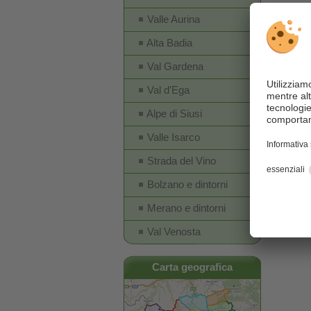
nordorie
Valle Aurina
un piace
Alta Badia
Numeros
Val Gardena
ambient
Val d'Ega
una faun
Alpe di Siusi
3 stelle
Valle Isarco
hotel 3 
Strada del Vino
semplic
Bolzano e dintorni
Merano e dintorni
Val Venosta
Carta geografica